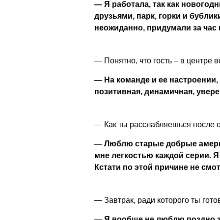
—
Я работала, так как новогод
друзьями, парк, горки и бубли
неожиданно, придумали за час 
— Понятно, что гость – в центре
—
На команде и ее настроении,
позитивная, динамичная, увере
— Как ты расслабляешься после 
— Люблю старые добрые америк
мне легкостью каждой серии. Я
Кстати по этой причине не смо
— Завтрак, ради которого ты гот
—
Я вообще не люблю поздно з