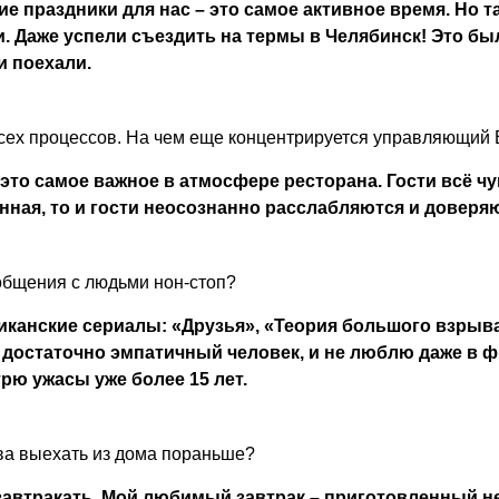
ние праздники для нас – это самое активное время. Но 
ки. Даже успели съездить на термы в Челябинск! Это б
и поехали.
 всех процессов. На чем еще концентрируется управляющий 
 это самое важное в атмосфере ресторана. Гости всё чу
нная, то и гости неосознанно расслабляются и доверя
общения с людьми нон-стоп?
анские сериалы: «Друзья», «Теория большого взрыва
 достаточно эмпатичный человек, и не люблю даже в 
трю ужасы уже более 15 лет.
ова выехать из дома пораньше?
автракать. Мой любимый завтрак – приготовленный не