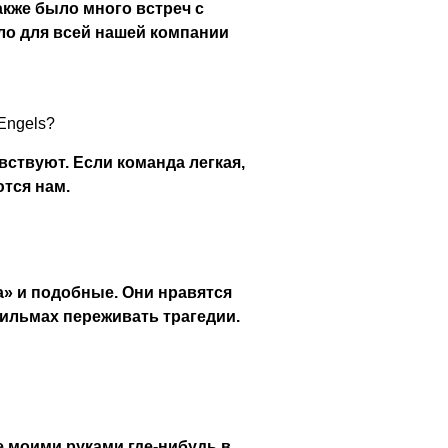
также было много встреч с
ыло для всей нашей компании
Engels?
вствуют. Если команда легкая,
ются нам.
» и подобные. Они нравятся
фильмах переживать трагедии.
 моими руками где-нибудь в