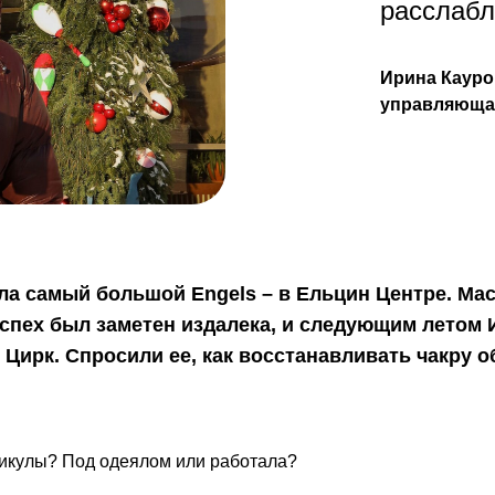
расслабл
Ирина Кауро
управляющая
ла самый большой Engels – в Ельцин Центре. Ма
успех был заметен издалека, и следующим летом 
 Цирк. Спросили ее, как восстанавливать чакру 
никулы? Под одеялом или работала?