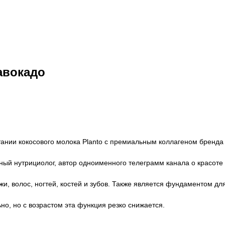
авокадо
етании кокосового молока Planto с премиальным коллагеном бренд
й нутрициолог, автор одноименного телеграмм канала о красоте и
жи, волос, ногтей, костей и зубов. Также является фундаментом дл
о, но с возрастом эта функция резко снижается.