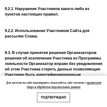
9.2.1. Нарушение Участников какого-либо из
пунктов настоящих правил;
9.2.2. Использование Участником Сайта для
рассылки Спама.
9.3. В случае принятия решения Организатором
решения об исключении Участника из Программы
лояльности Организатор вправе без уведомления
об этом Участника стереть данные позволяющие
Участнику быть идентифицированным
Организатором, а также предпринимать любые по
Для доступа на сайт подтвердите, пожалуйста, свое согласие с
правилами
своему усмотрению действия направленные на
сбора и обработки персональных данных
препятствование такому Участнику на повторное
вступление в Программу лояльности.
ПОДТВЕРЖДАЮ